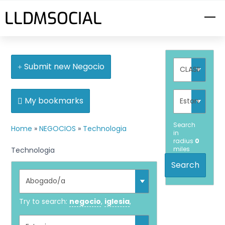
Skip
LLDMSOCIAL
M
to
content
Submit new Negocio
My bookmarks
Search
Home
»
NEGOCIOS
»
Technologia
in
radius
0
miles
Technologia
Search
Try to search:
negocio
,
iglesia
,