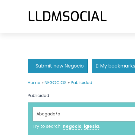
Skip
LLDMSOCIAL
to
Menu
content
Submit new Negocio
My bookmark
Home
»
NEGOCIOS
»
Publicidad
Publicidad
Try to search:
negocio
,
iglesia
,