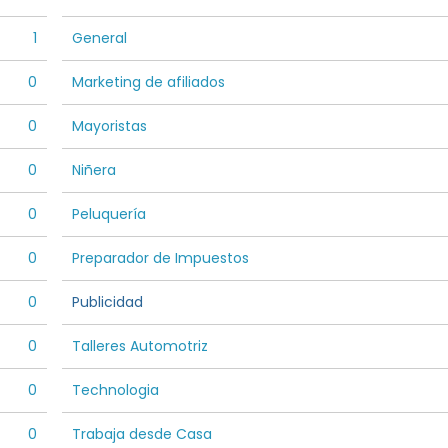
1
General
0
Marketing de afiliados
0
Mayoristas
0
Niñera
0
Peluquería
0
Preparador de Impuestos
0
Publicidad
0
Talleres Automotriz
0
Technologia
0
Trabaja desde Casa