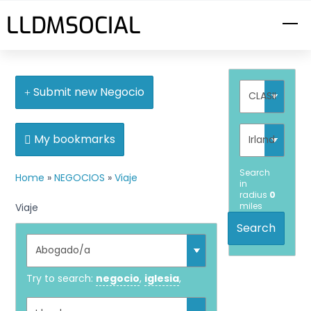
Skip
LLDMSOCIAL
M
to
content
Submit new Negocio
My bookmarks
Search
Home
»
NEGOCIOS
»
Viaje
in
radius
0
miles
Viaje
Search
Try to search:
negocio
,
iglesia
,