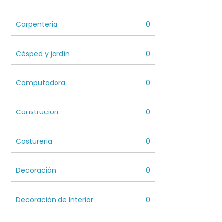
Carpenteria
0
Césped y jardín
0
Computadora
0
Construcion
0
Costureria
0
Decoración
0
Decoración de Interior
0