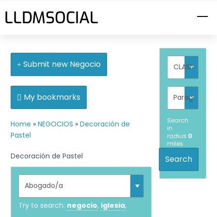
Skip
LLDMSOCIAL
M
to
content
Submit new Negocio
My bookmarks
Search
Home
»
NEGOCIOS
»
Decoración de
in
Pastel
radius
0
miles
Decoración de Pastel
Search
Try to search:
negocio
,
iglesia
,