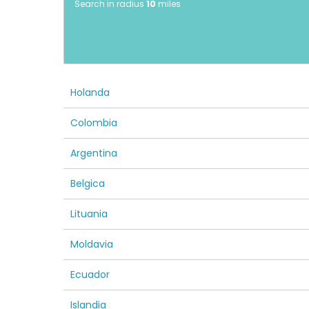
Search in radius
10
miles
Holanda
Colombia
Argentina
Belgica
Lituania
Moldavia
Ecuador
Islandia