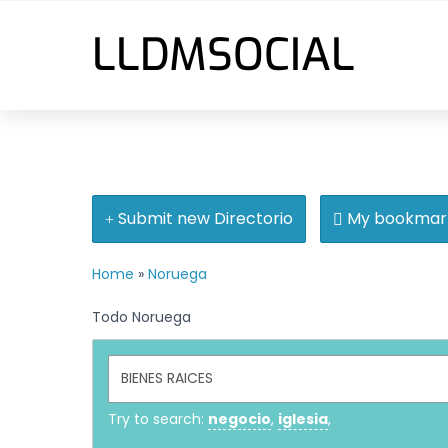
Skip
LLDMSOCIAL
to
Menu
content
Submit new Directorio
My bookmar
Home
»
Noruega
Todo Noruega
Try to search:
negocio
,
iglesia
,