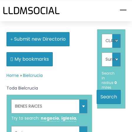
Skip
LLDMSOCIAL
M
to
content
Submit new Directorio
My bookmarks
Search
Home
»
Bielcrucia
in
radius
0
miles
Toda Bielcrucia
Search
Try to search:
negocio
,
iglesia
,